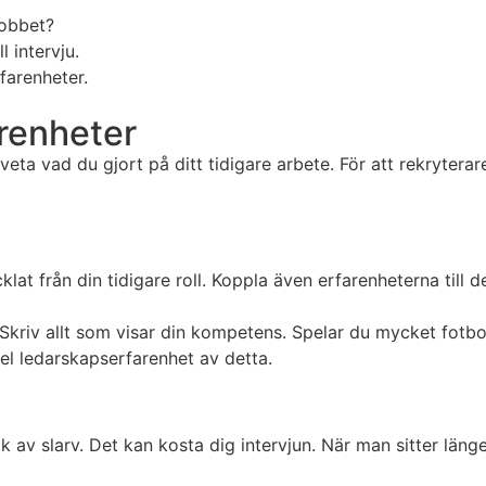
jobbet?
l intervju.
farenheter.
arenheter
e veta vad du gjort på ditt tidigare arbete. För att rekryter
lat från din tidigare roll. Koppla även erfarenheterna till d
kriv allt som visar din kompetens. Spelar du mycket fotboll
l ledarskapserfarenhet av detta.
k av slarv. Det kan kosta dig intervjun. När man sitter läng